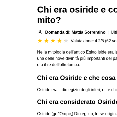
Chi era osiride e c
mito?
Domanda di: Mattia Sorrentino
| Ult
Valutazione: 4.2/5
(
62 vot
Nella mitologia dell'antico Egitto Iside era l
una delle nove divinità più importanti del p
era il re dell'oltretomba.
Chi era Osiride e che cosa
Osiride era il dio egizio degli inferi, oltre che
Chi era considerato Osirid
Osiride (gr. ῎Οσιρις) Dio egizio, forse origi