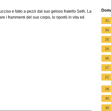
Doma
ucciso e fatto a pezzi dal suo geloso fratello Seth. La
e i frammenti del suo corpo, lo riportò in vita ed
31
30
25
20
36
27
21
28
30
30