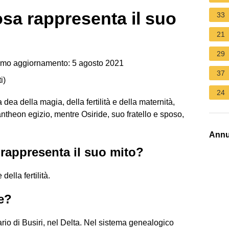
osa rappresenta il suo
33
21
29
imo aggiornamento: 5 agosto 2021
37
i
)
24
a dea della magia, della fertilità e della maternità,
antheon egizio, mentre Osiride, suo fratello e sposo,
Annu
 rappresenta il suo mito?
 della fertilità.
e?
nario di Busiri, nel Delta. Nel sistema genealogico