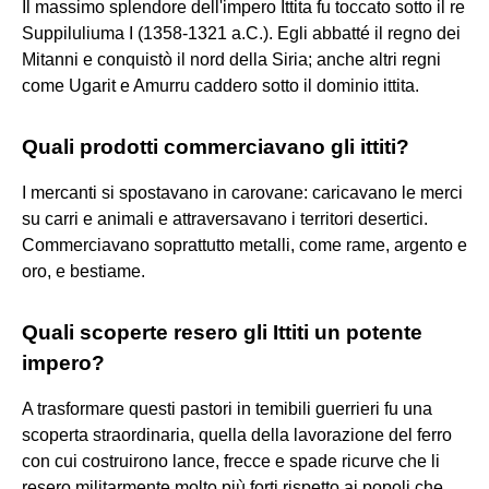
Il massimo splendore dell'impero Ittita fu toccato sotto il re
Suppiluliuma I (1358-1321 a.C.). Egli abbatté il regno dei
Mitanni e conquistò il nord della Siria; anche altri regni
come Ugarit e Amurru caddero sotto il dominio ittita.
Quali prodotti commerciavano gli ittiti?
I mercanti si spostavano in carovane: caricavano le merci
su carri e animali e attraversavano i territori desertici.
Commerciavano soprattutto metalli, come rame, argento e
oro, e bestiame.
Quali scoperte resero gli Ittiti un potente
impero?
A trasformare questi pastori in temibili guerrieri fu una
scoperta straordinaria, quella della lavorazione del ferro
con cui costruirono lance, frecce e spade ricurve che li
resero militarmente molto più forti rispetto ai popoli che