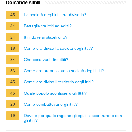
Domande simili
45
La società degli ittiti era divisa in?
44
Battaglia tra ittiti ed egizi?
24
Ittiti dove si stabilirono?
18
Come era divisa la società degli ittiti?
34
Che cosa vuol dire ittiti?
33
Come era organizzata la società degli ittiti?
45
Come era diviso il territorio degli ittiti?
45
Quale popolo sconfissero gli Ittiti?
20
Come combattevano gli ittiti?
19
Dove e per quale ragione gli egizi si scontrarono con
gli ittiti?