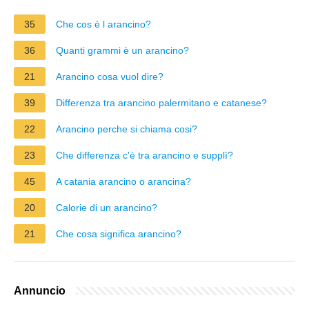
35
Che cos è l arancino?
36
Quanti grammi è un arancino?
21
Arancino cosa vuol dire?
39
Differenza tra arancino palermitano e catanese?
22
Arancino perche si chiama cosi?
23
Che differenza c'è tra arancino e supplì?
45
A catania arancino o arancina?
20
Calorie di un arancino?
21
Che cosa significa arancino?
Annuncio