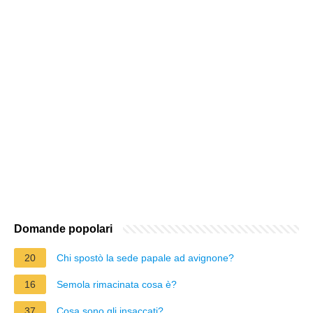
Domande popolari
20
Chi spostò la sede papale ad avignone?
16
Semola rimacinata cosa è?
37
Cosa sono gli insaccati?