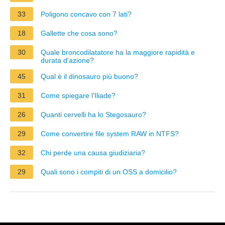
33
Poligono concavo con 7 lati?
18
Gallette che cosa sono?
30
Quale broncodilatatore ha la maggiore rapidità e
durata d'azione?
45
Qual è il dinosauro più buono?
31
Come spiegare l'Iliade?
26
Quanti cervelli ha lo Stegosauro?
29
Come convertire file system RAW in NTFS?
32
Chi perde una causa giudiziaria?
29
Quali sono i compiti di un OSS a domicilio?