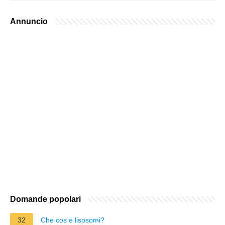
Annuncio
Domande popolari
32
Che cos e lisosomi?