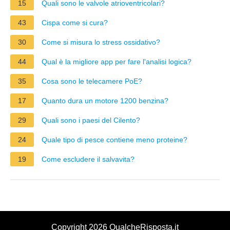
15
Quali sono le valvole atrioventricolari?
43
Cispa come si cura?
30
Come si misura lo stress ossidativo?
44
Qual è la migliore app per fare l'analisi logica?
35
Cosa sono le telecamere PoE?
17
Quanto dura un motore 1200 benzina?
29
Quali sono i paesi del Cilento?
24
Quale tipo di pesce contiene meno proteine?
19
Come escludere il salvavita?
Copyright 2026 QualcheRisposta.it