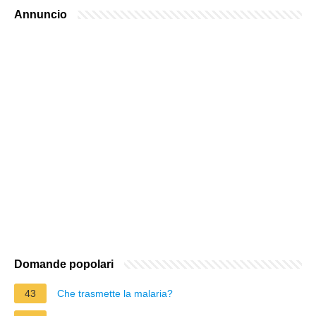
Annuncio
Domande popolari
43
Che trasmette la malaria?