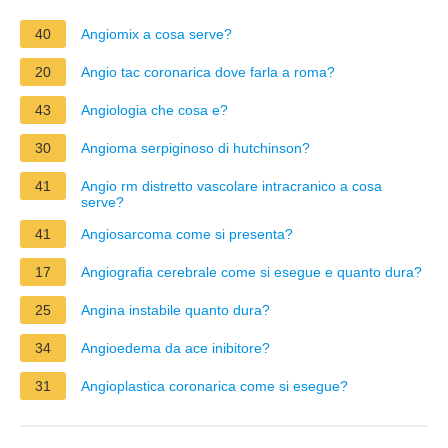
40
Angiomix a cosa serve?
20
Angio tac coronarica dove farla a roma?
43
Angiologia che cosa e?
30
Angioma serpiginoso di hutchinson?
41
Angio rm distretto vascolare intracranico a cosa
serve?
41
Angiosarcoma come si presenta?
17
Angiografia cerebrale come si esegue e quanto dura?
25
Angina instabile quanto dura?
34
Angioedema da ace inibitore?
31
Angioplastica coronarica come si esegue?