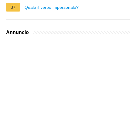
37
Quale il verbo impersonale?
Annuncio