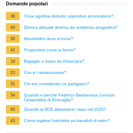
Domande popolari
38
Cosa significa disturbo oppositivo provocatorio?
40
Dimora abituale diversa da residenza anagrafica?
30
Montefeltro dove si trova?
42
Proporzioni come si fanno?
18
Bagaglio a mano da imbarcare?
22
Cos e l restaurazione?
31
Chi era considerato un partigiano?
34
Quando e perché Federico Barbarossa convocò
l'assemblea di Roncaglia?
43
Quando la BCE abbasserà i tassi nel 2025?
43
Come togliere l'etichetta sui barattoli di vetro?