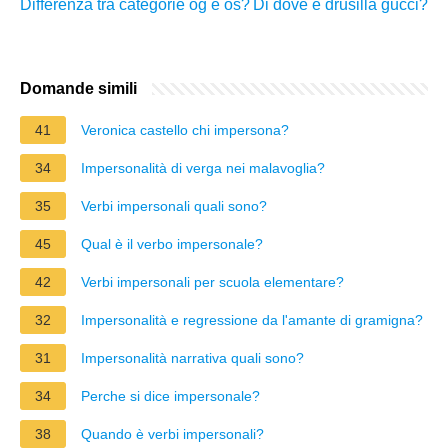
Differenza tra categorie og e os?
Di dove è drusilla gucci?
Domande simili
41
Veronica castello chi impersona?
34
Impersonalità di verga nei malavoglia?
35
Verbi impersonali quali sono?
45
Qual è il verbo impersonale?
42
Verbi impersonali per scuola elementare?
32
Impersonalità e regressione da l'amante di gramigna?
31
Impersonalità narrativa quali sono?
34
Perche si dice impersonale?
38
Quando è verbi impersonali?