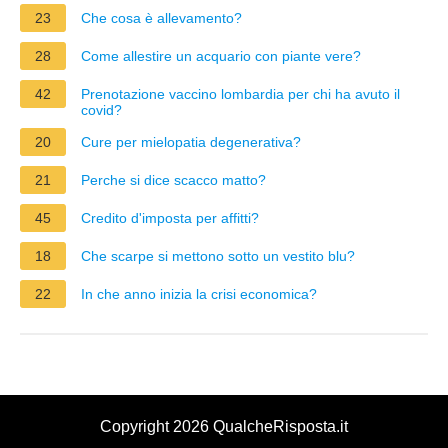
23
Che cosa è allevamento?
28
Come allestire un acquario con piante vere?
42
Prenotazione vaccino lombardia per chi ha avuto il
covid?
20
Cure per mielopatia degenerativa?
21
Perche si dice scacco matto?
45
Credito d'imposta per affitti?
18
Che scarpe si mettono sotto un vestito blu?
22
In che anno inizia la crisi economica?
Copyright 2026 QualcheRisposta.it