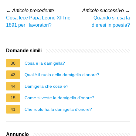
←
Articolo precedente
Articolo successivo
→
Cosa fece Papa Leone XIII nel
Quando si usa la
1891 per i lavoratori?
dieresi in poesia?
Domande simili
30
Cosa e la damigella?
43
Qual'è il ruolo della damigella d'onore?
44
Damigella che cosa e?
15
Come si veste la damigella d'onore?
41
Che ruolo ha la damigella d'onore?
Annuncio