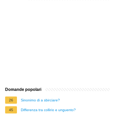
Domande popolari
26
Sinonimo di a sbirciare?
45
Differenza tra collirio e unguento?