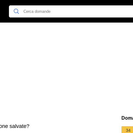
Doma
one salvate?
34