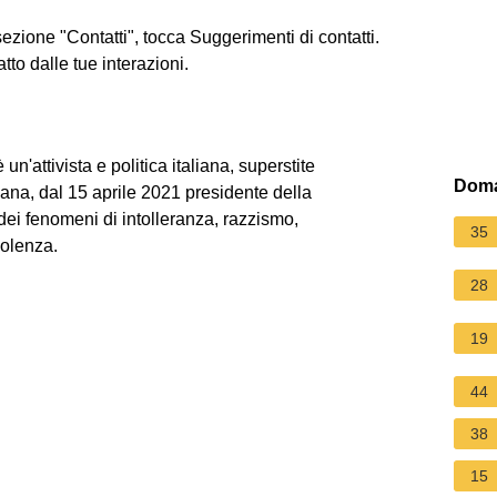
sezione "Contatti", tocca Suggerimenti di contatti.
tto dalle tue interazioni.
n'attivista e politica italiana, superstite
Doma
iana, dal 15 aprile 2021 presidente della
dei fenomeni di intolleranza, razzismo,
35
iolenza.
28
19
44
38
15