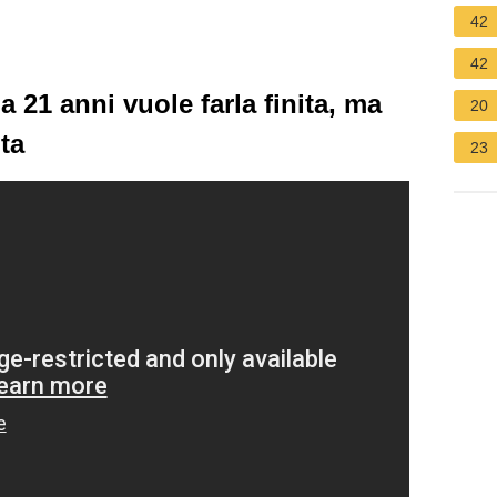
42
42
 a 21 anni vuole farla finita, ma
20
ita
23