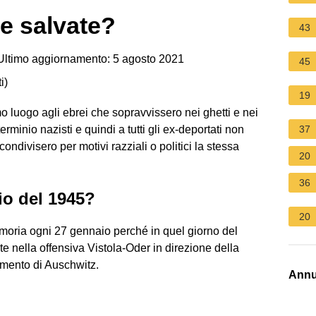
e salvate?
43
ltimo aggiornamento: 5 agosto 2021
45
i
)
19
rimo luogo agli ebrei che sopravvissero nei ghetti e nei
minio nazisti e quindi a tutti gli ex-deportati non
37
ondivisero per motivi razziali o politici la stessa
20
36
io del 1945?
20
Memoria ogni 27 gennaio perché in quel giorno del
 nella offensiva Vistola-Oder in direzione della
amento di Auschwitz.
Annu