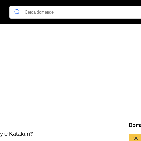
Doma
y e Katakuri?
36