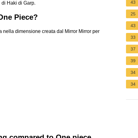
43
 di Haki di Garp.
25
 One Piece?
43
a nella dimensione creata dal Mirror Mirror per
33
37
39
34
34
ng compared to One piece