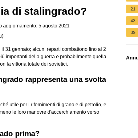
lia di stalingrado?
21
43
o aggiornamento: 5 agosto 2021
39
i
)
il 31 gennaio; alcuni reparti combattono fino al 2
 più importanti della guerra e probabilmente quella
Annu
 la vittoria totale dei sovietici.
lingrado rappresenta una svolta
hé utile per i rifornimenti di grano e di petrolio, e
lmeno le loro manovre d'accerchiamento verso
rado prima?