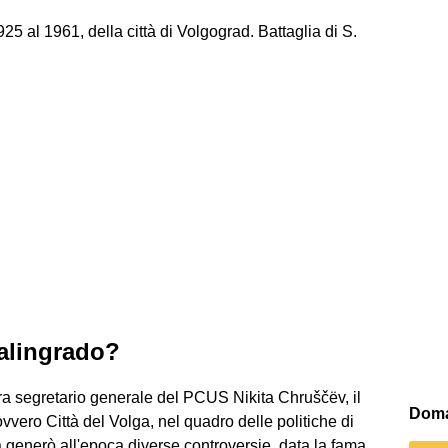
5 al 1961, della città di Volgograd. Battaglia di S.
alingrado?
ra segretario generale del PCUS Nikita Chruščёv, il
Doma
vvero Città del Volga, nel quadro delle politiche di
 generò all'epoca diverse controversie, data la fama