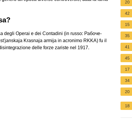
20
42
sa?
15
 degli Operai e dei Contadini (in russo: Рабоче-
35
'janskaja Krasnaja armija in acronimo RKKA) fu il
41
isintegrazione delle forze zariste nel 1917.
45
17
34
20
18