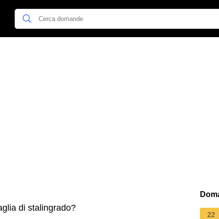
Doma
aglia di stalingrado?
22