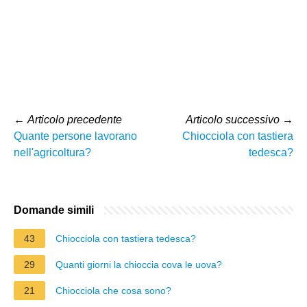
←
Articolo precedente
Articolo successivo
→
Quante persone lavorano
Chiocciola con tastiera
nell'agricoltura?
tedesca?
Domande simili
43
Chiocciola con tastiera tedesca?
29
Quanti giorni la chioccia cova le uova?
21
Chiocciola che cosa sono?