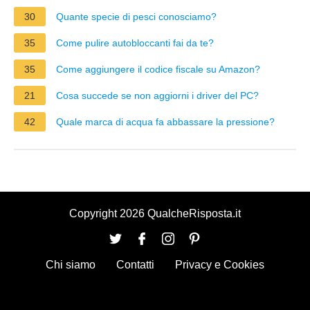
30
Quante specie di pesci conosciamo?
35
Come pulire autobloccanti fai da te?
35
Come aggiungere il codice fiscale su Amazon?
21
Cosa succede se non aggiorni i driver del PC?
42
Quale marca di acqua fa abbassare la pressione?
Copyright 2026 QualcheRisposta.it
Chi siamo
Contatti
Privacy e Cookies