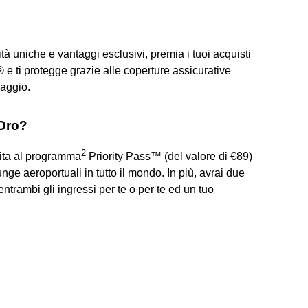
à uniche e vantaggi esclusivi, premia i tuoi acquisti
ti protegge grazie alle coperture assicurative
iaggio.
 Oro?
2
tuita al programma
Priority Pass™ (del valore di €89)
nge aeroportuali in tutto il mondo. In più, avrai due
 entrambi gli ingressi per te o per te ed un tuo