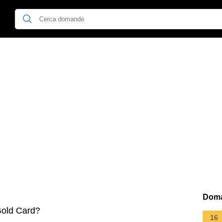
Doma
old Card?
16