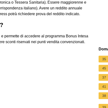
ttronica o Tessera Sanitaria). Essere maggiorenne e
 corrispondenza italiano). Avere un reddito annuale
ss potrà richiedere prova del reddito indicato.
d?
o e permette di accedere al programma Bonus Intesa
re sconti riservati nei punti vendita convenzionati.
Doma
35
45
37
41
38
39