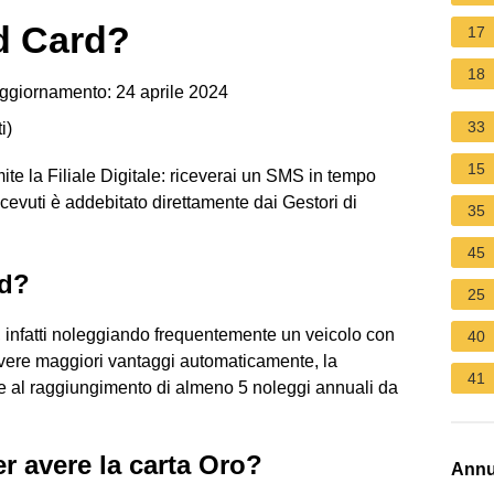
d Card?
17
18
ggiornamento: 24 aprile 2024
33
i
)
15
amite la Filiale Digitale: riceverai un SMS in tempo
icevuti è addebitato direttamente dai Gestori di
35
45
rd?
25
, infatti noleggiando frequentemente un veicolo con
40
 avere maggiori vantaggi automaticamente, la
41
e al raggiungimento di almeno 5 noleggi annuali da
r avere la carta Oro?
Annu