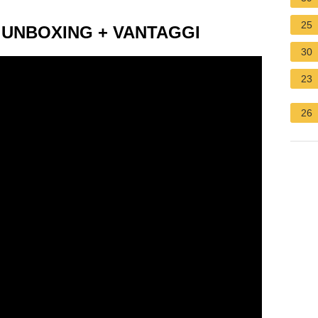
25
 UNBOXING + VANTAGGI
30
23
26