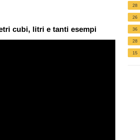
28
26
ri cubi, litri e tanti esempi
36
28
15