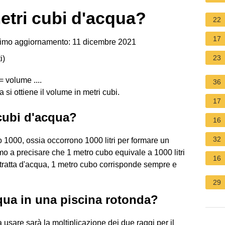
etri cubi d'acqua?
22
17
imo aggiornamento: 11 dicembre 2021
23
i
)
 volume ....
36
si ottiene il volume in metri cubi.
17
cubi d'acqua?
16
32
no 1000, ossia occorrono 1000 litri per formare un
o a precisare che 1 metro cubo equivale a 1000 litri
16
i tratta d'acqua, 1 metro cubo corrisponde sempre e
29
cqua in una piscina rotonda?
a usare sarà la moltiplicazione dei due raggi per il