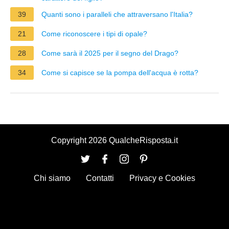
39
Quanti sono i paralleli che attraversano l'Italia?
21
Come riconoscere i tipi di opale?
28
Come sarà il 2025 per il segno del Drago?
34
Come si capisce se la pompa dell'acqua è rotta?
Copyright 2026 QualcheRisposta.it
Chi siamo
Contatti
Privacy e Cookies