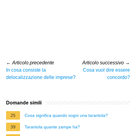
←
Articolo precedente
Articolo successivo
→
In cosa consiste la
Cosa vuol dire essere
delocalizzazione delle imprese?
concordo?
Domande simili
25
Cosa significa quando sogni una tarantola?
39
Tarantola quante zampe ha?