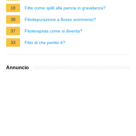
18
Fitte come spilli alla pancia in gravidanza?
38
Fitodepurazione a flusso sommerso?
37
Fitoterapista come si diventa?
33
Fitto di che partito è?
Annuncio