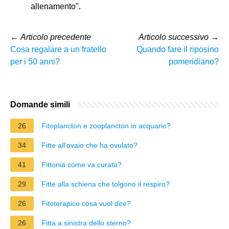
allenamento".
←
Articolo precedente
Articolo successivo
→
Cosa regalare a un fratello
Quando fare il riposino
per i 50 anni?
pomeridiano?
Domande simili
26
Fitoplancton e zooplancton in acquario?
34
Fitte all'ovaio che ha ovulato?
41
Fittonia come va curata?
29
Fitte alla schiena che tolgono il respiro?
26
Fitoterapico cosa vuol dire?
26
Fitta a sinistra dello sterno?