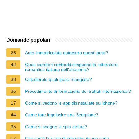
Domande popolari
25
Auto immatricolata autocarro quanti posti?
42
Quali caratteri contraddistinguono la letteratura
romantica italiana dell'ottocento?
38
Colesterolo quali pesci mangiare?
36
Procedimento di formazione dei trattati internazionali?
17
Come si vedono le app disinstallate su iphone?
44
Come fare ingelosire uno Scorpione?
35
Come si spegne la spia airbag?
17
Che cos'è la scala di riduzione di una carta