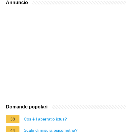
Annuncio
Domande popolari
38
Cos è l aberratio ictus?
44
Scale di misura psicometria?