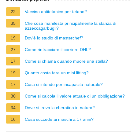
22
Vaccino antitetanico per tetano?
35
Che cosa manifesta principalmente la stanza di
azzeccagarbugli?
19
Dov'è lo studio di masterchef?
27
Come rintracciare il corriere DHL?
17
Come si chiama quando muore una stella?
19
Quanto costa fare un mini lifting?
17
Cosa si intende per incapacità naturale?
30
Come si calcola il valore attuale di un obbligazione?
34
Dove si trova la cheratina in natura?
16
Cosa succede ai maschi a 17 anni?