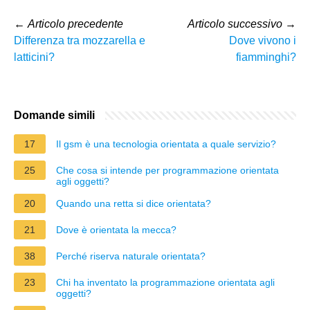
←
Articolo precedente
Articolo successivo
→
Differenza tra mozzarella e
Dove vivono i
latticini?
fiamminghi?
Domande simili
17
Il gsm è una tecnologia orientata a quale servizio?
25
Che cosa si intende per programmazione orientata
agli oggetti?
20
Quando una retta si dice orientata?
21
Dove è orientata la mecca?
38
Perché riserva naturale orientata?
23
Chi ha inventato la programmazione orientata agli
oggetti?