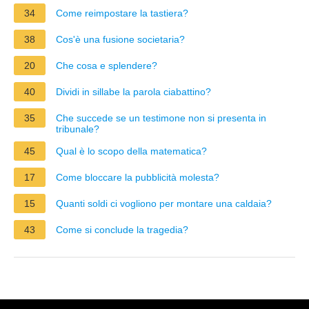
34
Come reimpostare la tastiera?
38
Cos'è una fusione societaria?
20
Che cosa e splendere?
40
Dividi in sillabe la parola ciabattino?
35
Che succede se un testimone non si presenta in
tribunale?
45
Qual è lo scopo della matematica?
17
Come bloccare la pubblicità molesta?
15
Quanti soldi ci vogliono per montare una caldaia?
43
Come si conclude la tragedia?