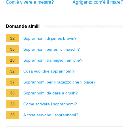
Com'è vivere a mestre?
Agrigento com'è il mare?
Domande simili
32
Soprannomi di james brown?
36
Soprannomi per amici maschi?
18
Soprannomi tra migliori amiche?
32
Cosa vuol dire soprannomi?
37
Soprannomi per il ragazzo che ti piace?
36
Soprannomi da dare a crush?
23
Come scrivere i soprannomi?
25
A cosa servono i soprannomi?