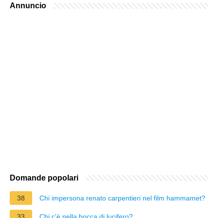
Annuncio
Domande popolari
38
Chi impersona renato carpentieri nel film hammamet?
33
Chi c'è nella bocca di lucifero?