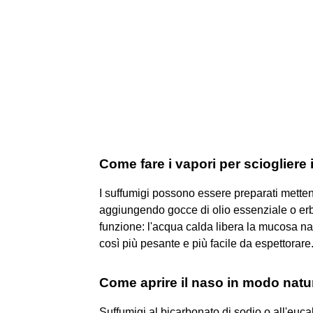
Come fare i vapori per sciogliere
I suffumigi possono essere preparati mette
aggiungendo gocce di olio essenziale o er
funzione: l'acqua calda libera la mucosa n
così più pesante e più facile da espettorare
Come aprire il naso in modo natu
Suffumigi al bicarbonato di sodio o all'euc