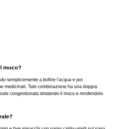
 il muco?
ndo semplicemente a bollire l'acqua e poi
be medicinali. Tale combinazione ha una doppia
asale congestionata idratando il muco e rendendolo
.
rale?
alipto e fare impacchi con panni caldo-umidi sul naso.