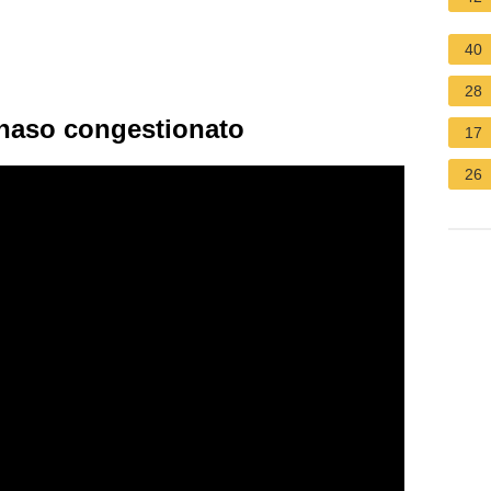
40
28
 naso congestionato
17
26