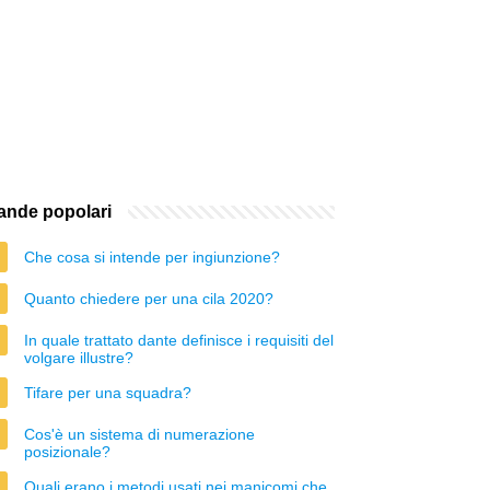
nde popolari
Che cosa si intende per ingiunzione?
Quanto chiedere per una cila 2020?
In quale trattato dante definisce i requisiti del
volgare illustre?
Tifare per una squadra?
Cos'è un sistema di numerazione
posizionale?
Quali erano i metodi usati nei manicomi che