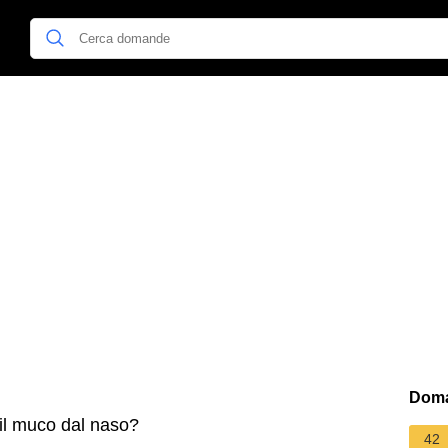
Doma
il muco dal naso?
42