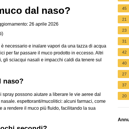
 muco dal naso?
45
21
giornamento: 26 aprile 2026
23
i
)
31
he è necessario e inalare vapori da una tazza di acqua
42
ci per far passare il muco prodotto in eccesso. Altri
i, gli sciacqui nasali e impacchi caldi da tenere sul
40
27
l naso?
37
di spray possono aiutare a liberare le vie aeree dal
20
nasale. espettoranti/mucolitici: alcuni farmaci, come
 a rendere il muco più fluido, facilitando la sua
Annu
pochi secondi?