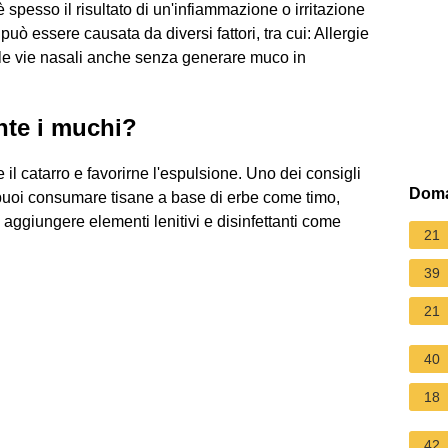
spesso il risultato di un'infiammazione o irritazione
ò essere causata da diversi fattori, tra cui: Allergie
e le vie nasali anche senza generare muco in
nte i muchi?
e il catarro e favorirne l'espulsione. Uno dei consigli
Doma
, puoi consumare tisane a base di erbe come timo,
e aggiungere elementi lenitivi e disinfettanti come
21
39
21
40
18
42