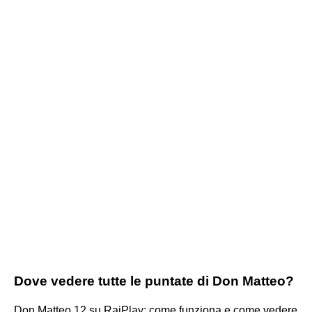
Dove vedere tutte le puntate di Don Matteo?
Don Matteo 12 su RaiPlay: come funziona e come vedere