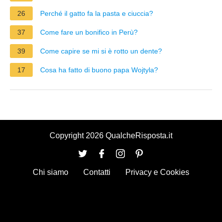
26
Perché il gatto fa la pasta e ciuccia?
37
Come fare un bonifico in Perù?
39
Come capire se mi si è rotto un dente?
17
Cosa ha fatto di buono papa Wojtyla?
Copyright 2026 QualcheRisposta.it
Chi siamo
Contatti
Privacy e Cookies