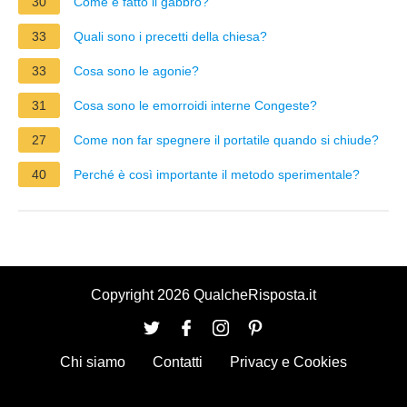
30
Come è fatto il gabbro?
33
Quali sono i precetti della chiesa?
33
Cosa sono le agonie?
31
Cosa sono le emorroidi interne Congeste?
27
Come non far spegnere il portatile quando si chiude?
40
Perché è così importante il metodo sperimentale?
Copyright 2026 QualcheRisposta.it
Chi siamo
Contatti
Privacy e Cookies