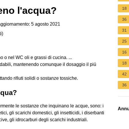
no l'acqua?
18
36
aggiornamento: 5 agosto 2021
31
i
)
25
16
 o nel WC oli e grassi di cucina. ...
18
dabili, mantenendo comunque il dosaggio il piú
42
ndo rifiuti solidi o sostanze tossiche.
36
cqua?
rmente le sostanze che inquinano le acque, sono: i
Annu
ici, gli scarichi domestici, gli insetticidi, i diserbanti
ive, gli idrocarburi degli scarichi industriali.