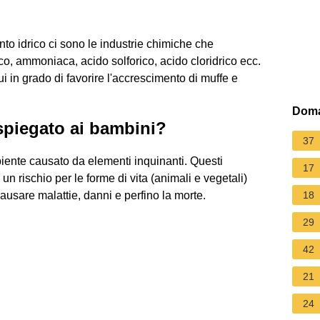
to idrico ci sono le industrie chimiche che
co, ammoniaca, acido solforico, acido cloridrico ecc.
ui in grado di favorire l'accrescimento di muffe e
Doma
spiegato ai bambini?
37
ente causato da elementi inquinanti. Questi
17
 rischio per le forme di vita (animali e vegetali)
ausare malattie, danni e perfino la morte.
18
29
42
21
24