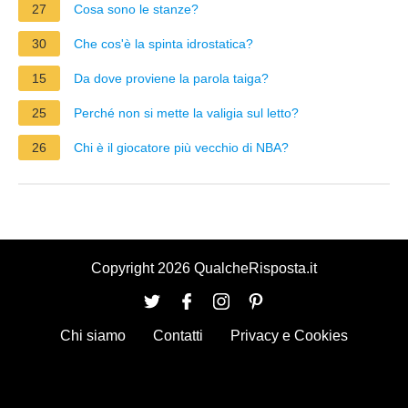
27
Cosa sono le stanze?
30
Che cos'è la spinta idrostatica?
15
Da dove proviene la parola taiga?
25
Perché non si mette la valigia sul letto?
26
Chi è il giocatore più vecchio di NBA?
Copyright 2026 QualcheRisposta.it
Chi siamo
Contatti
Privacy e Cookies