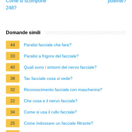
Come si scompone
potente?
248?
Domande simili
44
Paralisi facciale che fare?
33
Paralisi a frigore del facciale?
40
Quali sono i sintomi del nervo facciale?
38
Tac facciale cosa si vede?
32
Riconoscimento facciale con mascherina?
22
Che cosa e il nervo facciale?
34
Come si usa il rullo facciale?
25
Come indossare un facciale filtrante?