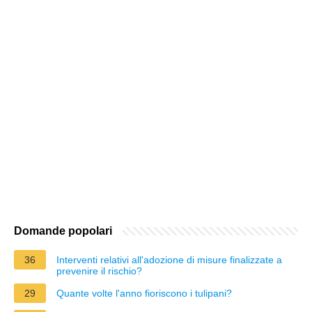
Domande popolari
36
Interventi relativi all'adozione di misure finalizzate a
prevenire il rischio?
29
Quante volte l'anno fioriscono i tulipani?