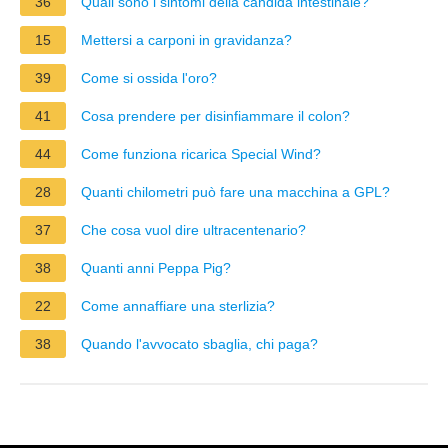
36
Quali sono i sintomi della candida intestinale?
15
Mettersi a carponi in gravidanza?
39
Come si ossida l'oro?
41
Cosa prendere per disinfiammare il colon?
44
Come funziona ricarica Special Wind?
28
Quanti chilometri può fare una macchina a GPL?
37
Che cosa vuol dire ultracentenario?
38
Quanti anni Peppa Pig?
22
Come annaffiare una sterlizia?
38
Quando l'avvocato sbaglia, chi paga?