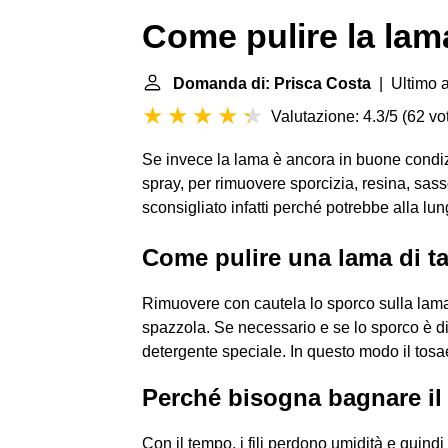
Come pulire la lam
Domanda di: Prisca Costa
| Ultimo 
Valutazione: 4.3/5
(
62 vot
Se invece la lama è ancora in buone condizio
spray, per rimuovere sporcizia, resina, sasso
sconsigliato infatti perché potrebbe alla lun
Come pulire una lama di t
Rimuovere con cautela lo sporco sulla lama 
spazzola. Se necessario e se lo sporco è dif
detergente speciale. In questo modo il tosae
Perché bisogna bagnare il 
Con il tempo, i fili perdono umidità e quind