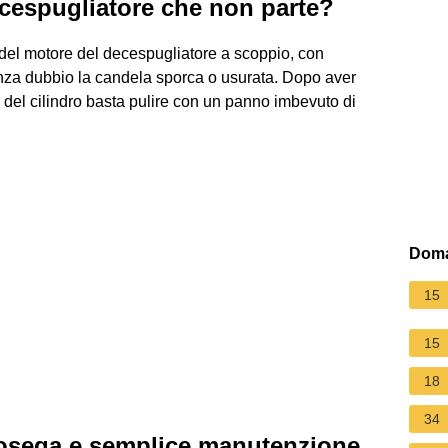
ecespugliatore che non parte?
o del motore del decespugliatore a scoppio, con
nza dubbio la candela sporca o usurata. Dopo aver
 del cilindro basta pulire con un panno imbevuto di
Doma
15
15
18
34
osega e semplice manutenzione,