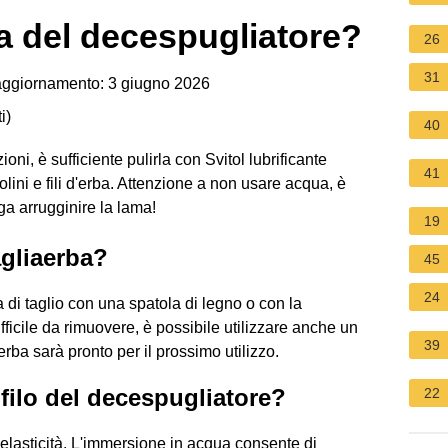
a del decespugliatore?
26
31
aggiornamento: 3 giugno 2026
i
)
40
ni, è sufficiente pulirla con Svitol lubrificante
41
lini e fili d'erba. Attenzione a non usare acqua, è
ga arrugginire la lama!
19
agliaerba?
45
24
di taglio con una spatola di legno o con la
ficile da rimuovere, è possibile utilizzare anche un
39
rba sarà pronto per il prossimo utilizzo.
filo del decespugliatore?
22
i elasticità. L'immersione in acqua consente di