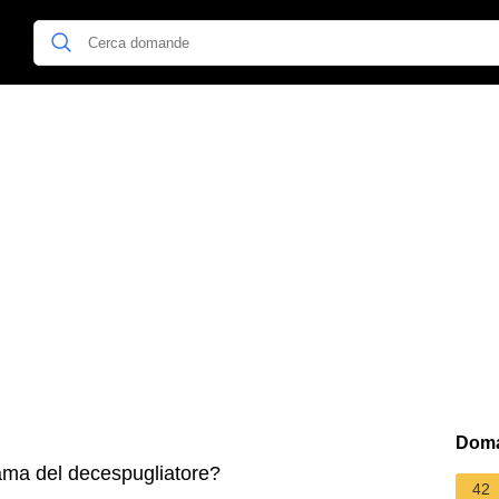
Doma
ama del decespugliatore?
42