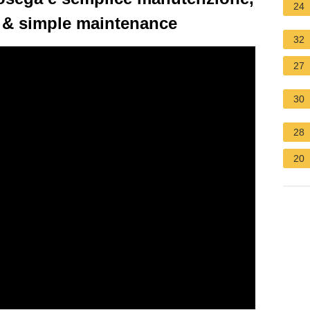
24
 & simple maintenance
32
27
30
28
20