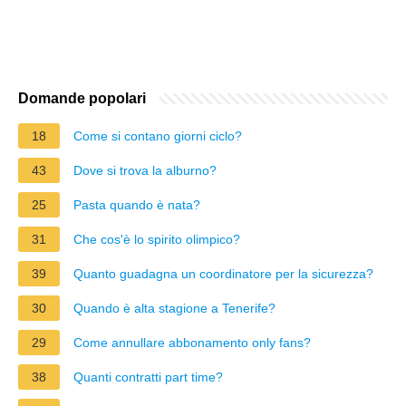
Domande popolari
18
Come si contano giorni ciclo?
43
Dove si trova la alburno?
25
Pasta quando è nata?
31
Che cos'è lo spirito olimpico?
39
Quanto guadagna un coordinatore per la sicurezza?
30
Quando è alta stagione a Tenerife?
29
Come annullare abbonamento only fans?
38
Quanti contratti part time?