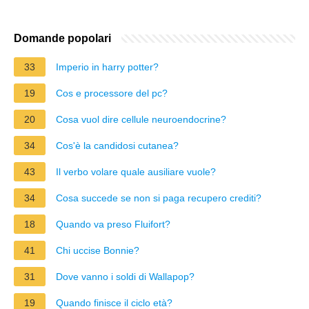
Domande popolari
33
Imperio in harry potter?
19
Cos e processore del pc?
20
Cosa vuol dire cellule neuroendocrine?
34
Cos'è la candidosi cutanea?
43
Il verbo volare quale ausiliare vuole?
34
Cosa succede se non si paga recupero crediti?
18
Quando va preso Fluifort?
41
Chi uccise Bonnie?
31
Dove vanno i soldi di Wallapop?
19
Quando finisce il ciclo età?