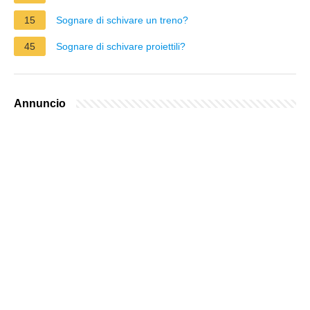
15
Sognare di schivare un treno?
45
Sognare di schivare proiettili?
Annuncio