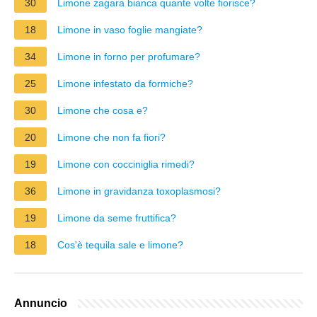
30
Limone zagara bianca quante volte fiorisce?
18
Limone in vaso foglie mangiate?
34
Limone in forno per profumare?
25
Limone infestato da formiche?
30
Limone che cosa e?
20
Limone che non fa fiori?
19
Limone con cocciniglia rimedi?
36
Limone in gravidanza toxoplasmosi?
19
Limone da seme fruttifica?
18
Cos'è tequila sale e limone?
Annuncio