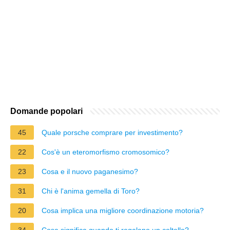
Domande popolari
45
Quale porsche comprare per investimento?
22
Cos'è un eteromorfismo cromosomico?
23
Cosa e il nuovo paganesimo?
31
Chi è l'anima gemella di Toro?
20
Cosa implica una migliore coordinazione motoria?
34
Cosa significa quando ti regalano un coltello?