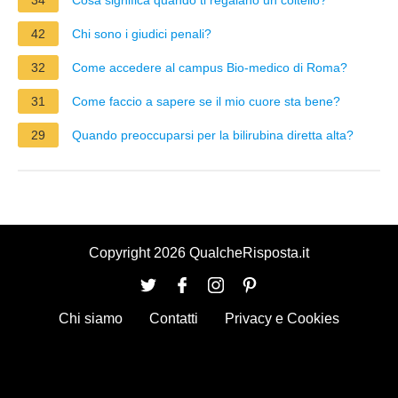
42
Chi sono i giudici penali?
32
Come accedere al campus Bio-medico di Roma?
31
Come faccio a sapere se il mio cuore sta bene?
29
Quando preoccuparsi per la bilirubina diretta alta?
Copyright 2026 QualcheRisposta.it
Chi siamo
Contatti
Privacy e Cookies