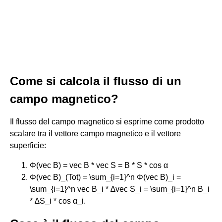
Come si calcola il flusso di un
campo magnetico?
Il flusso del campo magnetico si esprime come prodotto
scalare tra il vettore campo magnetico e il vettore
superficie:
Φ(vec B) = vec B * vec S = B * S * cos α
Φ(vec B)_(Tot) = \sum_{i=1}^n Φ(vec B)_i =
\sum_{i=1}^n vec B_i * ∆vec S_i = \sum_{i=1}^n B_i
* ∆S_i * cos α_i.