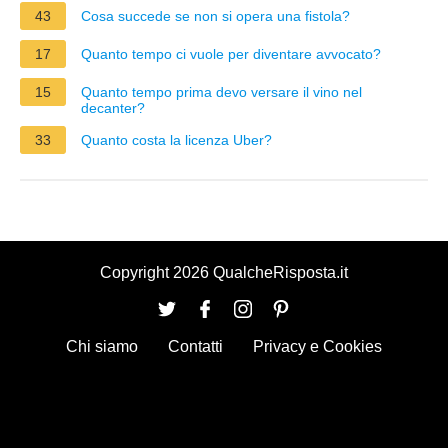
43
Cosa succede se non si opera una fistola?
17
Quanto tempo ci vuole per diventare avvocato?
15
Quanto tempo prima devo versare il vino nel
decanter?
33
Quanto costa la licenza Uber?
Copyright 2026 QualcheRisposta.it
Chi siamo
Contatti
Privacy e Cookies