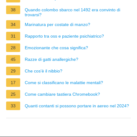
38
Quando colombo sbarco nel 1492 era convinto di
trovarsi?
34
Marinatura per costate di manzo?
31
Rapporto tra oss e paziente psichiatrico?
28
Emozionante che cosa significa?
45
Razze di gatti anallergiche?
29
Che cos'è il nibbio?
17
Come si classificano le malattie mentali?
25
Come cambiare tastiera Chromebook?
33
Quanti contanti si possono portare in aereo nel 2024?