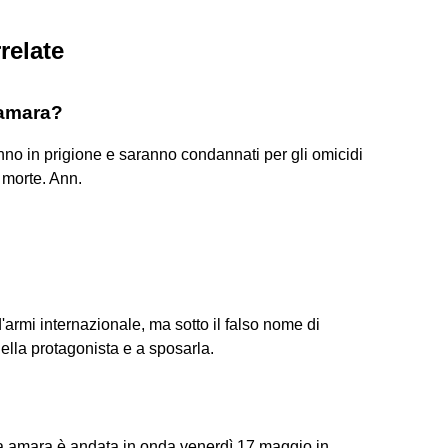
relate
 amara?
anno in prigione e saranno condannati per gli omicidi
morte. Ann.
i d'armi internazionale, ma sotto il falso nome di
ella protagonista e a sposarla.
a amara è andata in onda venerdì 17 maggio in