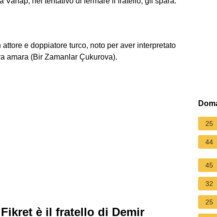
ahap, nel tentativo di fermare il fratello, gli spara.
ttore e doppiatore turco, noto per aver interpretato
erra amara (Bir Zamanlar Çukurova).
Doma
25
44
45
32
25
ikret è il fratello di Demir