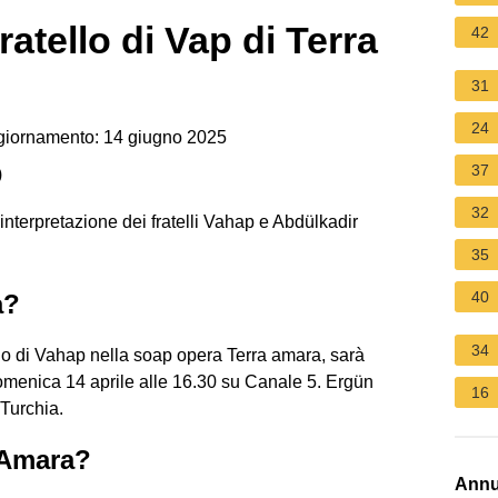
ratello di Vap di Terra
42
31
24
giornamento: 14 giugno 2025
37
)
32
l'interpretazione dei fratelli Vahap e Abdülkadir
35
40
a?
34
uolo di Vahap nella soap opera Terra amara, sarà
domenica 14 aprile alle 16.30 su Canale 5. Ergün
16
 Turchia.
 Amara?
Annu