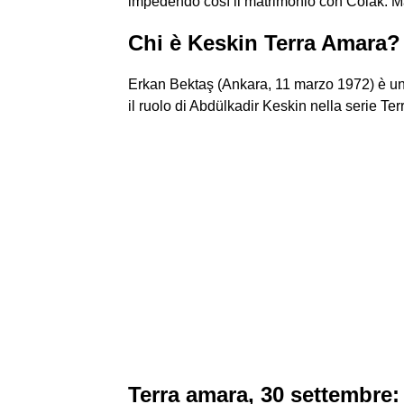
impedendo così il matrimonio con Colak. Ma V
Chi è Keskin Terra Amara?
Erkan Bektaş (Ankara, 11 marzo 1972) è un a
il ruolo di Abdülkadir Keskin nella serie T
Terra amara, 30 settembre: F