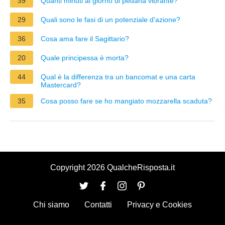
39
Quanti minuti al giorno di pedana vibrante?
29
Quali sono le fasi di un potenziale d'azione?
36
Cosa ama fare il Sagittario?
20
Quale principessa è morta?
44
Qual è la differenza tra un bancomat e una carta
Mastercard?
35
Cosa posso fare se ho mangiato mozzarella scaduta?
Copyright 2026 QualcheRisposta.it
Chi siamo
Contatti
Privacy e Cookies