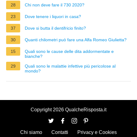
28
Chi non deve fare il 730 2020?
23
Dove tenere i liquori in casa?
37
Dove si butta il dentifricio finito?
30
Quanti chilometri può fare una Alfa Romeo Giulietta?
15
Quali sono le cause delle dita addormentate e
bianche?
29
Quali sono le malattie infettive più pericolose al
mondo?
Copyright 2026 QualcheRisposta.it
Chi siamo
Contatti
Privacy e Cookies