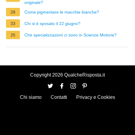
originale?
28
Come pigmentare le macchie bianche?
33
Chi si è sposato il 22 giugno?
25
Che specializzazioni ci sono in Scienze Motorie?
Copyright 2026 QualcheRisposta.it
Chi siamo
Contatti
Privacy e Cookies