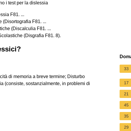
o i test per la dislessia
ssia F81. ...
(Disortografia F81. ...
tiche (Discalculia F81. ...
 Scolastiche (Disgrafia F81. 8).
essici?
Doma
33
pacità di memoria a breve termine; Disturbo
17
ia (consiste, sostanzialmente, in problemi di
21
45
35
29