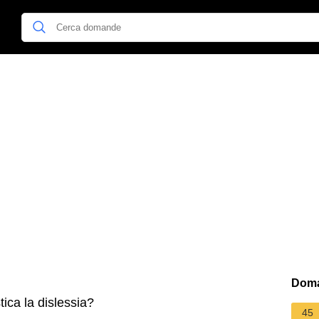
Doma
ica la dislessia?
45