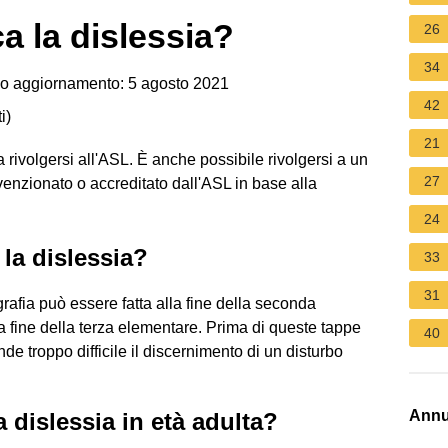
a la dislessia?
26
34
o aggiornamento: 5 agosto 2021
42
i
)
21
rivolgersi all'ASL. È anche possibile rivolgersi a un
27
venzionato o accreditato dall'ASL in base alla
24
 la dislessia?
33
31
grafia può essere fatta alla fine della seconda
a fine della terza elementare. Prima di queste tappe
40
ende troppo difficile il discernimento di un disturbo
Annu
 dislessia in età adulta?