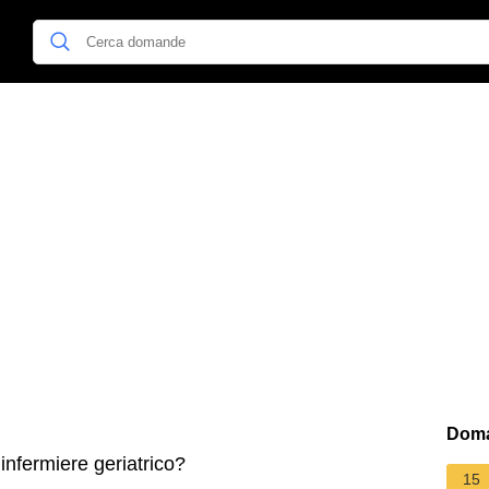
Doma
nfermiere geriatrico?
15