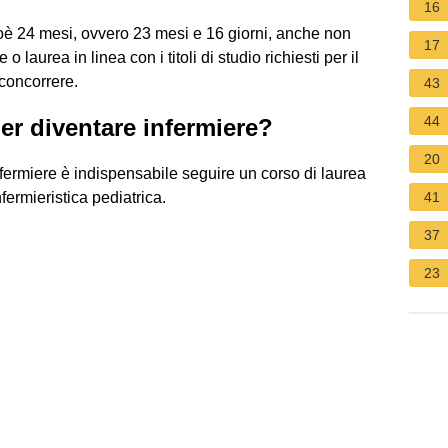
16
ioè 24 mesi, ovvero 23 mesi e 16 giorni, anche non
17
o laurea in linea con i titoli di studio richiesti per il
 concorrere.
43
44
er diventare infermiere?
20
infermiere è indispensabile seguire un corso di laurea
nfermieristica pediatrica.
41
37
23