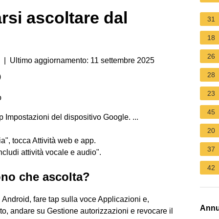
rsi ascoltare dal
31
18
26
| Ultimo aggiornamento: 11 settembre 2025
28
)
23
o
45
pp Impostazioni del dispositivo Google. ...
20
", tocca Attività web e app.
37
cludi attività vocale e audio".
42
ono che ascolta?
 Android, fare tap sulla voce Applicazioni e,
Annu
to, andare su Gestione autorizzazioni e revocare il