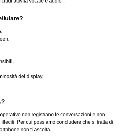
cludi attività vocale e audio".
ellulare?
.
reen.
sibili.
inosità del display.
.?
ma operativo non registrano le conversazioni e non
illeciti. Per cui possiamo concludere che si tratta di
artphone non ti ascolta.