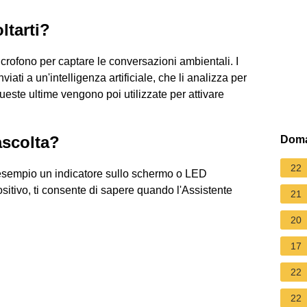
ltarti?
icrofono per captare le conversazioni ambientali. I
iati a un'intelligenza artificiale, che li analizza per
 Queste ultime vengono poi utilizzate per attivare
ascolta?
Doma
22
ad esempio un indicatore sullo schermo o LED
sitivo, ti consente di sapere quando l'Assistente
21
20
17
22
22