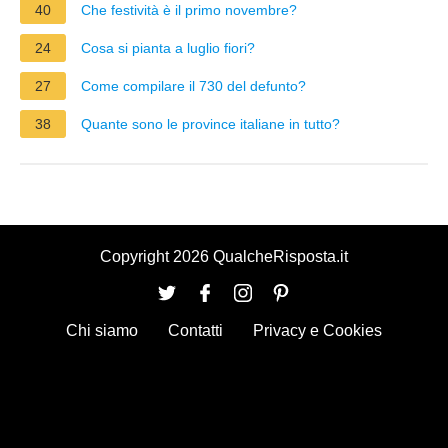
40
Che festività è il primo novembre?
24
Cosa si pianta a luglio fiori?
27
Come compilare il 730 del defunto?
38
Quante sono le province italiane in tutto?
Copyright 2026 QualcheRisposta.it
Chi siamo
Contatti
Privacy e Cookies