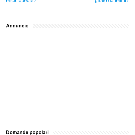
enciclopedie?
girato da fellini?
Annuncio
Domande popolari