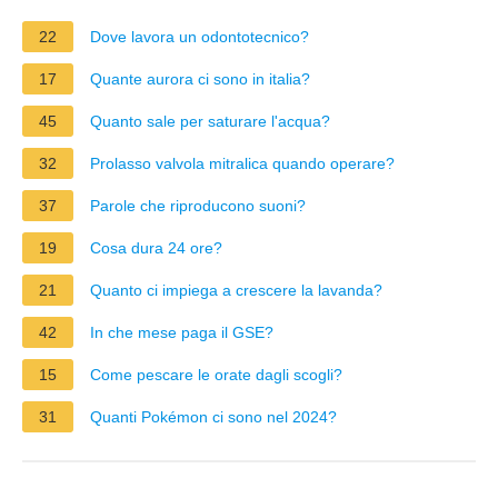
22
Dove lavora un odontotecnico?
17
Quante aurora ci sono in italia?
45
Quanto sale per saturare l'acqua?
32
Prolasso valvola mitralica quando operare?
37
Parole che riproducono suoni?
19
Cosa dura 24 ore?
21
Quanto ci impiega a crescere la lavanda?
42
In che mese paga il GSE?
15
Come pescare le orate dagli scogli?
31
Quanti Pokémon ci sono nel 2024?