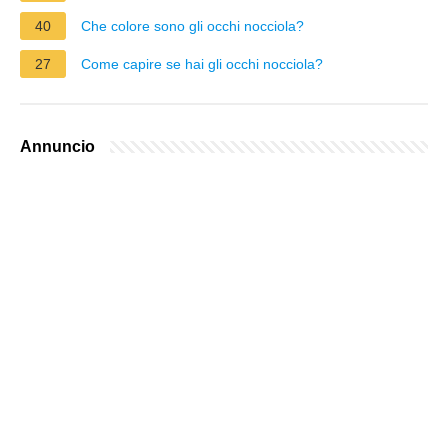
40
Che colore sono gli occhi nocciola?
27
Come capire se hai gli occhi nocciola?
Annuncio