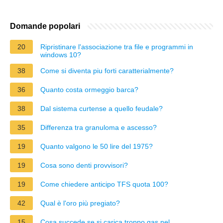
Domande popolari
20
Ripristinare l'associazione tra file e programmi in
windows 10?
38
Come si diventa piu forti caratterialmente?
36
Quanto costa ormeggio barca?
38
Dal sistema curtense a quello feudale?
35
Differenza tra granuloma e ascesso?
19
Quanto valgono le 50 lire del 1975?
19
Cosa sono denti provvisori?
19
Come chiedere anticipo TFS quota 100?
42
Qual è l'oro più pregiato?
15
Cosa succede se si carica troppo gas nel