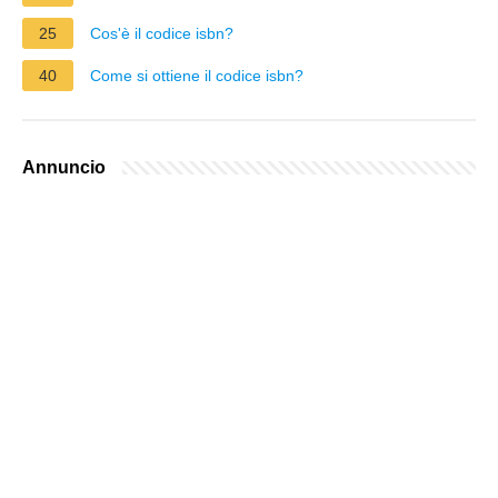
25
Cos'è il codice isbn?
40
Come si ottiene il codice isbn?
Annuncio