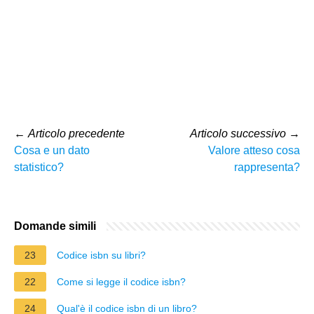
←
Articolo precedente
Articolo successivo
→
Cosa e un dato
Valore atteso cosa
statistico?
rappresenta?
Domande simili
23
Codice isbn su libri?
22
Come si legge il codice isbn?
24
Qual'è il codice isbn di un libro?