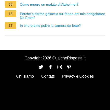
38
Come muore un malato di Alzheimer?
15
Perché si forma ghiaccio sul fondo del mio congelatore
No Frost?
17
In che ordine pulire la camera da letto?
Copyright 2026 QualcheRisposta.it
Chi siamo
Contatti
Privacy e Cookies