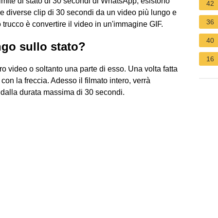
limite di stato di 30 secondi di WhatsApp, esistono
42
re diverse clip di 30 secondi da un video più lungo e
36
trucco è convertire il video in un'immagine GIF.
40
go sullo stato?
16
ro video o soltanto una parte di esso. Una volta fatta
 con la freccia. Adesso il filmato intero, verrà
i dalla durata massima di 30 secondi.