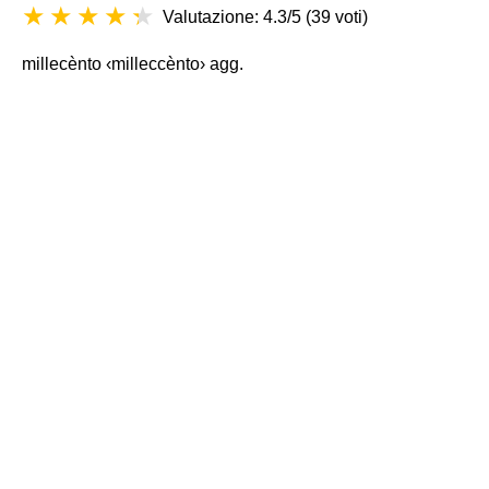
Valutazione: 4.3/5
(
39 voti
)
millecènto ‹milleccènto› agg.