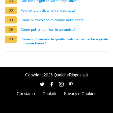
23
Che cosa significa verbo copulativo?
30
Perché la plastica non si degrada?
39
Come si calcolano le calorie della pasta?
29
Come pulire i sanitari in ceramica?
20
Come si chiamano le quattro valvole cardiache e quale
funzione hanno?
Copyright 2026 QualcheRisposta.it
Chi siamo
Contatti
Privacy e Cookies