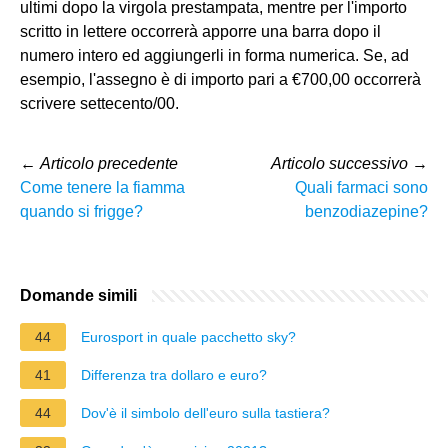
ultimi dopo la virgola prestampata, mentre per l'importo
scritto in lettere occorrerà apporre una barra dopo il
numero intero ed aggiungerli in forma numerica. Se, ad
esempio, l'assegno è di importo pari a €700,00 occorrerà
scrivere settecento/00.
←
Articolo precedente
Articolo successivo
→
Come tenere la fiamma
Quali farmaci sono
quando si frigge?
benzodiazepine?
Domande simili
44
Eurosport in quale pacchetto sky?
41
Differenza tra dollaro e euro?
44
Dov'è il simbolo dell'euro sulla tastiera?