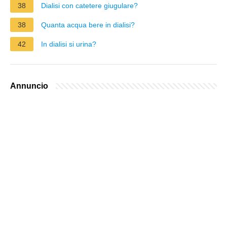
38
Dialisi con catetere giugulare?
38
Quanta acqua bere in dialisi?
42
In dialisi si urina?
Annuncio