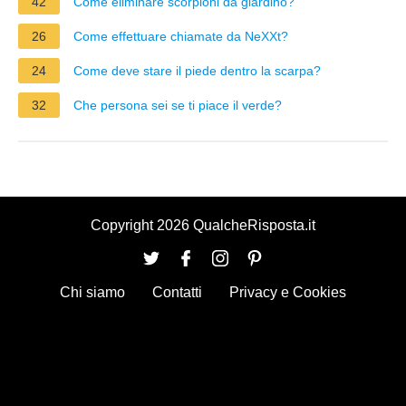
42
Come eliminare scorpioni da giardino?
26
Come effettuare chiamate da NeXXt?
24
Come deve stare il piede dentro la scarpa?
32
Che persona sei se ti piace il verde?
Copyright 2026 QualcheRisposta.it
Chi siamo
Contatti
Privacy e Cookies