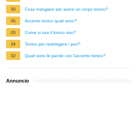
30
Cosa mangiare per avere un corpo tonico?
45
Accento tonico quali sono?
20
Come si usa il tonico viso?
34
Tonico per restringere i pori?
32
Quali sono le parole con l'accento tonico?
Annuncio